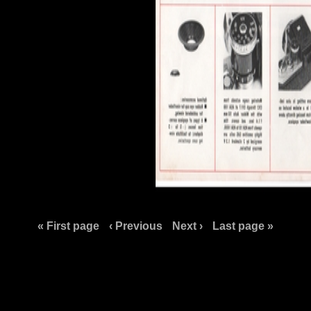
« First page
‹ Previous
Next ›
Last page »